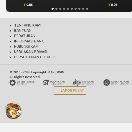
1
0.86
-1
0.96
TENTANG KAMI
BANTUAN
PERATURAN
INFORMASI BANK
HUBUNGI KAMI
KEBIJAKAN PRIVASI
PERSETUJUAN COOKIES
© 2015 - 2026 Copyright MARIOWIN.
All Rights Reserved.
LAPOR PUSAT